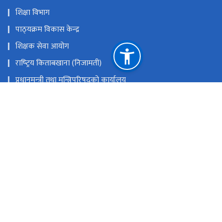
शिक्षा विभाग
पाठ्‍यक्रम विकास केन्द्र
शिक्षक सेवा आयोग
राष्‍ट्रिय किताबखाना (निजामती)
प्रधानमन्‍त्री तथा मन्त्रिपरिषद्को कार्यालय
राष्‍ट्रिय परीक्षा बोर्ड
भूमि व्यवस्था, सहकारी, सङ्‍घीय मामिला तथा सामान्य प्रशासन मन्त्रालय
नेपाल सरकारको आधिकारिक पोर्टल
राष्ट्रिय प्राकृतिक स्रोत तथा वित्त आयोग
सानोठिमी, भक्तपुर
eronasa@gmail.com
016634362