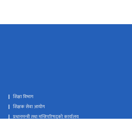
शिक्षा विभाग
शिक्षक सेवा आयोग
प्रधानमन्‍त्री तथा मन्त्रिपरिषद्को कार्यालय
भूमि व्यवस्था, सहकारी, सङ्‍घीय मामिला तथा सामान्य प्रशासन