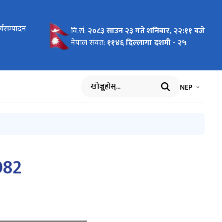
्यसम्पादन
८१/८२
म भर्ने
म भर्ने
गदर्शन र
 सूचक
ादन परीक्षण
धानाध्यापक
‍चालनको
क माध्यमिक
िक विद्यालय
नुसन्धान
ना
र्ने
वि.सं:
२०८३ साउन २३ गते शनिबार, २२:११ बजे
ामुदायिक
नेपाल संवत:
११४६ दिल्लागा दशमी - २५
ूल्याङ्कन
भाषा चयन गर्नुह
भाषा प
NEP
खोज्नुहोस्
082